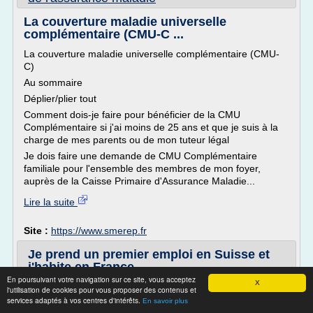
La couverture maladie universelle
complémentaire (CMU-C ...
La couverture maladie universelle complémentaire (CMU-
C)
Au sommaire
Déplier/plier tout
Comment dois-je faire pour bénéficier de la CMU
Complémentaire si j'ai moins de 25 ans et que je suis à la
charge de mes parents ou de mon tuteur légal
Je dois faire une demande de CMU Complémentaire
familiale pour l'ensemble des membres de mon foyer,
auprès de la Caisse Primaire d'Assurance Maladie...
Lire la suite
Site :
https://www.smerep.fr
Je prend un premier emploi en Suisse et
j'habite en France ...
En poursuivant votre navigation sur ce site, vous acceptez
X
Chômage
l'utilisation de cookies pour vous proposer des contenus et
services adaptés à vos centres d'intérêts.
Je choisis l'assurance maladie suisse
En savoir plus