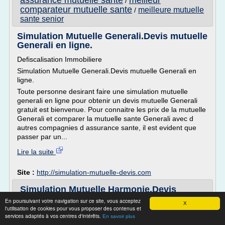
assurance mutuelle sante
meilleur
/
comparateur mutuelle sante
meilleure mutuelle
/
sante senior
Simulation Mutuelle Generali.Devis mutuelle
Generali en ligne.
Defiscalisation Immobiliere
Simulation Mutuelle Generali.Devis mutuelle Generali en
ligne.
Toute personne desirant faire une simulation mutuelle
generali en ligne pour obtenir un devis mutuelle Generali
gratuit est bienvenue. Pour connaitre les prix de la mutuelle
Generali et comparer la mutuelle sante Generali avec d
autres compagnies d assurance sante, il est evident que
passer par un...
Lire la suite
Site :
http://simulation-mutuelle-devis.com
Simulation Mutuelle Harmonie.Devis
mutuelle Harmonie en ligne.
En poursuivant votre navigation sur ce site, vous acceptez
X
l'utilisation de cookies pour vous proposer des contenus et
Defiscalisation Immobiliere
services adaptés à vos centres d'intérêts.
En savoir plus
Simulation Mutuelle Harmonie.Devis mutuelle Harmonie