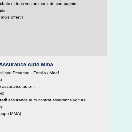
t chats et tous vos animaux de compagnie.
pide
mois offert !
 Assurance Auto Mma
lippe Devanne - Fotolia / Maaf
s)
le assurance auto…
es)
if assurance auto contrat assurance voiture ...
s)
groupe MMA)