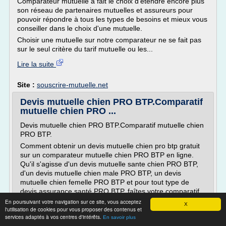
Comparateur mutuelle a fait le choix d'étendre encore plus
son réseau de partenaires mutuelles et assureurs pour
pouvoir répondre à tous les types de besoins et mieux vous
conseiller dans le choix d'une mutuelle.
Choisir une mutuelle sur notre comparateur ne se fait pas
sur le seul critère du tarif mutuelle ou les...
Lire la suite
Site :
souscrire-mutuelle.net
Devis mutuelle chien PRO BTP.Comparatif
mutuelle chien PRO ...
Devis mutuelle chien PRO BTP.Comparatif mutuelle chien
PRO BTP.
Comment obtenir un devis mutuelle chien pro btp gratuit
sur un comparateur mutuelle chien PRO BTP en ligne.
Qu'il s'agisse d'un devis mutuelle sante chien PRO BTP,
d'un devis mutuelle chien male PRO BTP, un devis
mutuelle chien femelle PRO BTP et pour tout type de
devis assurance santé PRO BTP, faîtes votre comparatif
mutuelle...
En poursuivant votre navigation sur ce site, vous acceptez
X
l'utilisation de cookies pour vous proposer des contenus et
Lire la suite
services adaptés à vos centres d'intérêts.
En savoir plus