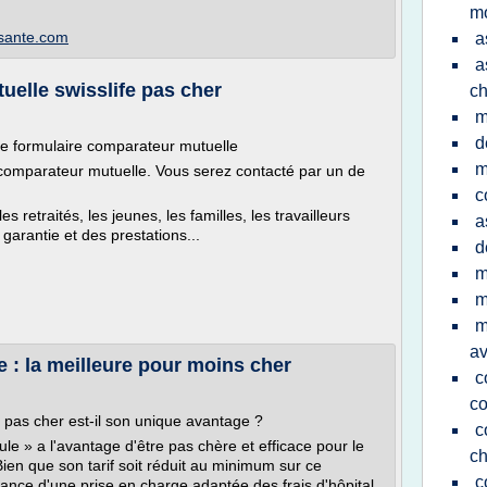
mo
-sante.com
a
a
tuelle swisslife pas cher
ch
m
d
s le formulaire comparateur mutuelle
m
omparateur mutuelle. Vous serez contacté par un de
c
 retraités, les jeunes, les familles, les travailleurs
a
garantie et des prestations...
d
m
m
m
av
e : la meilleure pour moins cher
c
c
if pas cher est-il son unique avantage ?
c
ule » a l'avantage d'être pas chère et efficace pour le
ch
ien que son tarif soit réduit au minimum sur ce
c
ance d'une prise en charge adaptée des frais d'hôpital