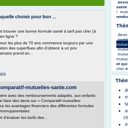
assu
sant
/
mut
quelle choisir pour bon ...
rembo
Thèm
 trouver une bonne formule santé à tarif pas cher (à
devis
en ligne ?
comp
pour les plus de 70 ans commence toujours par une
mutue
nation des superflues afin d'obtenir à un prix
mutu
énaire prend en...
mutu
mutue
et
qui
cher
e
.org
Thèm
 comparatif-mutuelles-sante.com
d
 chère avec des remboursements adaptés, aux enfants
m
de faire des devis sur « Comparatif-mutuelles-
t
ce les avantages financiers des différentes formules
a
 monoparentales.
 d'évaluer les tarifs des...
ch
m