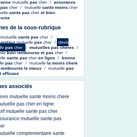
rance
mutuelle
pas
cher
/
assurance
e
pas
cher
/
mutuelle
sante moins
cher
uelle
sante
pas
cher
et
bien
urse
es de la sous-rubrique
 mutuelle
sante
pas
cher
/
arateur
mutuelle
pas
cher
/
devis
lle
pas
cher
/
mutuelles
pas
cheres
/
elle
bien rembourse
et pas
cher
/
elle
sante
pas
cher
en
ligne
/
bonne
lle
pas
cher
/
mutuelle
la
moins chere
 rembourse
le
mieux
/
mutuelle
pas
t
efficace
es associés
evis mutuelle sante moins chere
utuelle pas cher en ligne
arif mutuelle sante pas cher
ssurance mutuelle sante pas
er
utuelle complementaire sante