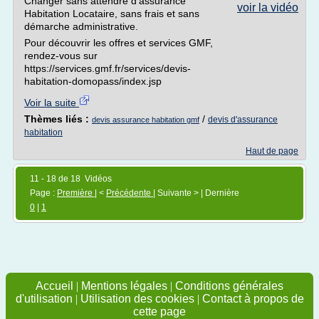
Changer sans attendre d’assurance
voir la vidéo
Habitation Locataire, sans frais et sans
démarche administrative.
Pour découvrir les offres et services GMF,
rendez-vous sur
https://services.gmf.fr/services/devis-
habitation-domopass/index.jsp
Voir la suite
Thèmes liés :
/
devis d'assurance
devis assurance habitation gmf
habitation
Haut de page
11 - 18 de 18 Vidéos
Page :
Première
| <
Précédente
| Suivante > | Dernière
0
|
1
Accueil
|
Mentions légales
|
Conditions générales
d'utilisation
|
Utilisation des cookies
|
Contact à propos de
cette page