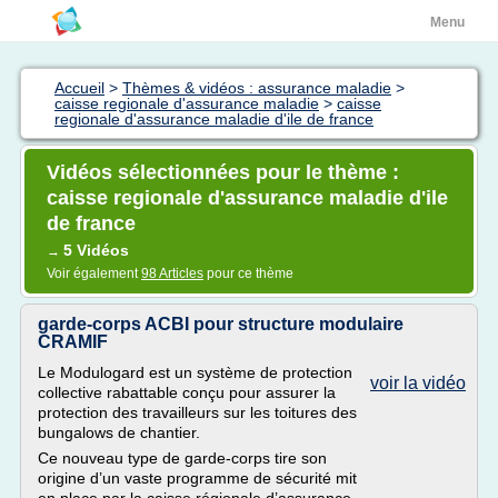
Menu
Accueil
>
Thèmes & vidéos : assurance maladie
>
caisse regionale d'assurance maladie
>
caisse
regionale d'assurance maladie d'ile de france
Vidéos sélectionnées pour le thème :
caisse regionale d'assurance maladie d'ile
de france
5 Vidéos
→
Voir également
98 Articles
pour ce thème
garde-corps ACBI pour structure modulaire
CRAMIF
Le Modulogard est un système de protection
voir la vidéo
collective rabattable conçu pour assurer la
protection des travailleurs sur les toitures des
bungalows de chantier.
Ce nouveau type de garde-corps tire son
origine d’un vaste programme de sécurité mit