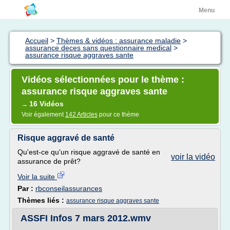
Menu
Accueil
>
Thèmes & vidéos : assurance maladie
>
assurance deces sans questionnaire medical
>
assurance risque aggraves sante
Vidéos sélectionnées pour le thème :
assurance risque aggraves sante
16 Vidéos
→
Voir également
142 Articles
pour ce thème
Risque aggravé de santé
Qu'est-ce qu'un risque aggravé de santé en
voir la vidéo
assurance de prêt?
Voir la suite
Par :
rbconseilassurances
Thèmes liés :
assurance risque aggraves sante
ASSFI Infos 7 mars 2012.wmv